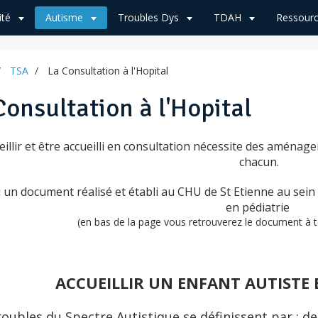
ité
Autisme
Troubles Dys
TDAH
Ressourc
TSA
La Consultation à l'Hopital
Consultation à l'Hopital
eillir et être accueilli en consultation nécessite des aménag
chacun.
i un document réalisé et établi au CHU de St Etienne au sein
en pédiatrie
(en bas de la page vous retrouverez le document à 
ACCUEILLIR UN ENFANT AUTISTE
oubles du Spectre Autistique se définissent par : des