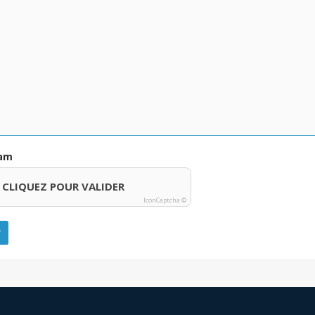
pam
CLIQUEZ POUR VALIDER
IconCaptcha ©
r