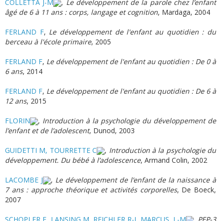
COLLETTA J-M
,
Le développement de la parole chez l’enfant
âgé de 6 à 11 ans : corps, langage et cognition
, Mardaga, 2004
FERLAND F
,
Le développement de l'enfant au quotidien : du
berceau à l'école primaire
, 2005
FERLAND F
,
Le développement de l'enfant au quotidien : De 0 à
6 ans
, 2014
FERLAND F
,
Le développement de l'enfant au quotidien : De 6 à
12 ans
, 2015
FLORIN
,
Introduction à la psychologie du développement de
l’enfant et de l’adolescent
, Dunod, 2003
GUIDETTI M, TOURRETTE C
,
Introduction à la psychologie du
développement. Du bébé à l’adolescence
, Armand Colin, 2002
LACOMBE J
,
Le développement de l’enfant de la naissance à
7 ans : approche théorique et activités corporelles
, De Boeck,
2007
SCHOPLER E, LANSING M, REICHLER R-J, MARCUS, L-M
,
PEP-3