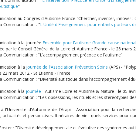
 la Communication : "
L'Intervention Précoce en Unité d'Enseigneme
utistique
"
ication au Congrès d'Autisme France "Chercher, inventer, innover : c'
 la Communication : "
L'Unité d'Enseignement pour enfants porteurs de
ication à la journée
Ensemble pour l'autisme Grande cause nationa
ée par le Conseil Général de la Loire et Autisme France - le 26 mars 
 la Communication : "L'accompagnement précoce de l'autisme"
ication à la
journée de l'Association Prévention Soins
(APS) - "Polyp
le 22 mars 2012 - St Etienne - France
 la Communication : "Diversité autistique dans l'accompagnement éd
ication à la
journée
- Autisme Loire et Autisme & Nature - le 05 avri
la Communication : "Les obsessions, les rituels et les stéréotypies de
 à l'Université d'Automne de l'Arapi - Association pour la recherch
 actualités et perspectives. Itinéraires de vie : quels services pour q
 Poster : "Diversité développementale et évolutive des syndromes auti