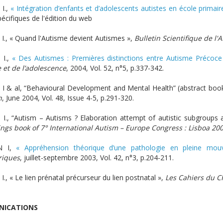
I.,
« Intégration d’enfants et d’adolescents autistes en école primair
écifiques de l'édition du web
I., « Quand l'Autisme devient Autismes »,
Bulletin Scientifique de l'
 I.,
« Des Autismes : Premières distinctions entre Autisme Précoce
e et de l’adolescence
, 2004, Vol. 52, n°5, p.337-342.
I & al, “Behavioural Development and Mental Health” (abstract boo
h
, June 2004, Vol. 48, Issue 4-5, p.291-320.
I., “Autism – Autisms ? Elaboration attempt of autistic subgroups a
ngs book of 7° International Autism – Europe Congress : Lisboa 200
N I,
« Appréhension théorique d’une pathologie en pleine mouvan
riques
, juillet-septembre 2003, Vol. 42, n°3, p.204-211.
., « Le lien prénatal précurseur du lien postnatal »,
Les Cahiers du 
ICATIONS