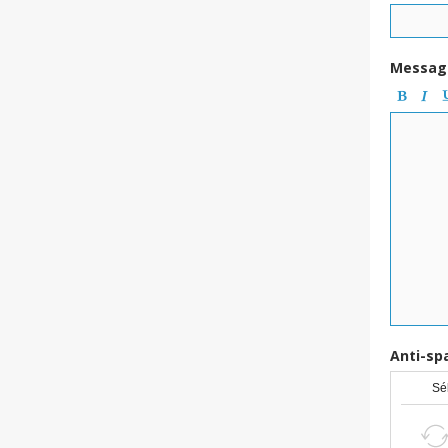
Messag
Anti-s
Sél