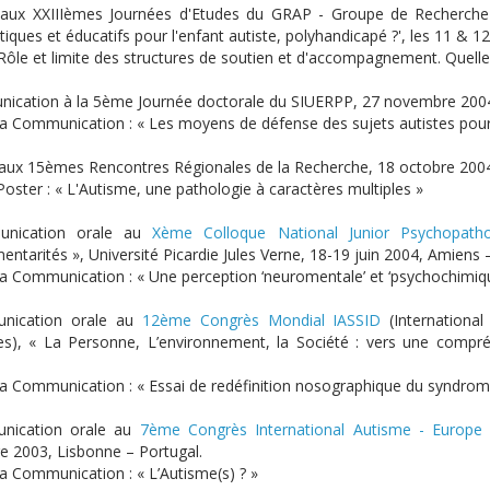
r aux XXIIIèmes Journées d'Etudes du GRAP - Groupe de Recherche s
iques et éducatifs pour l'enfant autiste, polyhandicapé ?', les 11 & 1
 'Rôle et limite des structures de soutien et d'accompagnement. Quelle
ication à la 5ème Journée doctorale du SIUERPP, 27 novembre 2004
 la Communication : « Les moyens de défense des sujets autistes pour 
 aux 15èmes Rencontres Régionales de la Recherche, 18 octobre 2004
Poster : « L'Autisme, une pathologie à caractères multiples »
nication orale au
Xème Colloque National Junior Psychopatho
ntarités », Université Picardie Jules Verne, 18-19 juin 2004, Amiens 
 la Communication : « Une perception ‘neuromentale’ et ‘psychochimiqu
nication orale au
12ème Congrès Mondial IASSID
(International 
ties), « La Personne, L’environnement, la Société : vers une compr
 la Communication : « Essai de redéfinition nosographique du syndrome
nication orale au
7ème Congrès International Autisme - Europ
 2003, Lisbonne – Portugal.
la Communication : « L’Autisme(s) ? »