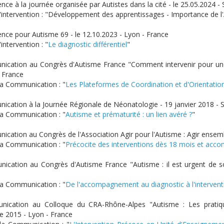
nce à la journée organisée par Autistes dans la cité - le 25.05.2024 - 
 l'intervention : "Développement des apprentissages - Importance de 
ence pour Autisme 69 - le 12.10.2023 - Lyon - France
'intervention : "
Le diagnostic différentiel
"
ication au Congrès d'Autisme France "Comment intervenir pour une m
 France
 la Communication : "
Les Plateformes de Coordination et d'Orientati
ication à la Journée Régionale de Néonatologie - 19 janvier 2018 - S
 la Communication : "
Autisme et prématurité : un lien avéré ?
"
cation au Congrès de l'Association Agir pour l'Autisme : Agir ensembl
 la Communication : "
Précocite des interventions dès 18 mois et acc
ication au Congrès d'Autisme France "Autisme : il est urgent de sor
 la Communication : "
De l'accompagnement au diagnostic à l'interven
nication au Colloque du CRA-Rhône-Alpes "Autisme : Les pratiq
 2015 - Lyon - France