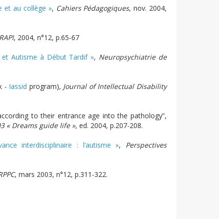
e et au collège »
,
Cahiers Pédagogiques
, nov. 2004,
ARAPI
, 2004, n°12, p.65-67
 et Autisme à Début Tardif »
,
Neuropsychiatrie de
k -
Iassid
program),
Journal of Intellectual Disability
ccording to their entrance age into the pathology”,
3 « Dreams guide life »
, ed. 2004, p.207-208.
ce interdisciplinaire : l’autisme »
,
Perspectives
CRPPC
, mars 2003, n°12, p.311-322.