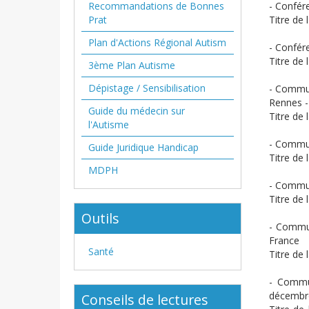
Recommandations de Bonnes
- Confére
Prat
Titre de
Plan d'Actions Régional Autism
- Confér
Titre de l
3ème Plan Autisme
Dépistage / Sensibilisation
- Commun
Rennes -
Guide du médecin sur
Titre de
l'Autisme
- Commun
Guide Juridique Handicap
Titre de
MDPH
- Communi
Titre de
Outils
- Commun
France
Santé
Titre de
- Commu
décembre
Conseils de lectures