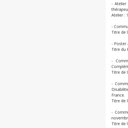
- Atelie
thérapeut
Atelier :
- Commun
Titre de
- Poster
Titre du 
- Commu
Compléme
Titre de
- Commu
Disabili
France.
Titre de
- Commu
novembre
Titre de 