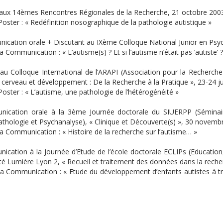
 aux 14èmes Rencontres Régionales de la Recherche, 21 octobre 2003,
Poster : « Redéfinition nosographique de la pathologie autistique »
ication orale + Discutant au IXème Colloque National Junior en Psych
la Communication : « L’autisme(s) ? Et si l’autisme n’était pas ‘autiste’ ?
 au Colloque International de l’ARAPI (Association pour la Recherche 
 cerveau et développement : De la Recherche à la Pratique », 23-24 ju
Poster : « L’autisme, une pathologie de l’hétérogénéité »
ication orale à la 3ème Journée doctorale du SIUERPP (Séminaire
thologie et Psychanalyse), « Clinique et Découverte(s) », 30 novemb
la Communication : « Histoire de la recherche sur l’autisme… »
ication à la Journée d’Etude de l’école doctorale ECLIPs (Education
sité Lumière Lyon 2, « Recueil et traitement des données dans la rech
 la Communication : « Etude du développement d’enfants autistes à t