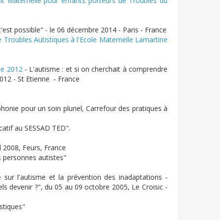
nt Maternelle pour enfants porteurs de Troubles du
est possible" - le 06 décembre 2014 - Paris - France
 Troubles Autistiques à l'Ecole Maternelle Lamartine
le 2012
- L'autisme : et si on cherchait à comprendre
2012 - St Etienne - France
honie pour un soin pluriel, Carrefour des pratiques à
ucatif au SESSAD TED".
l 2008, Feurs, France
s personnes autistes"
e sur l'autisme et la prévention des inadaptations -
uels devenir ?", du 05 au 09 octobre 2005, Le Croisic -
stiques"