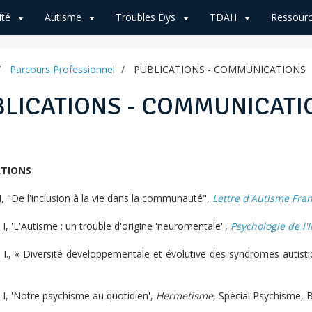
ité
Autisme
Troubles Dys
TDAH
Ressourc
Parcours Professionnel
PUBLICATIONS - COMMUNICATIONS
LICATIONS - COMMUNICATI
ATIONS
, "De l'inclusion à la vie dans la communauté",
Lettre d'Autisme Fra
, 'L'Autisme : un trouble d'origine 'neuromentale'',
Psychologie de l'
I., « Diversité developpementale et évolutive des syndromes autist
I, 'Notre psychisme au quotidien',
Hermetisme
, Spécial Psychisme, Bu