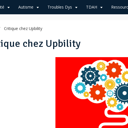
ité
Autisme
Troubles Dys
TDAH
Ressourc
Critique chez Upbility
tique chez Upbility